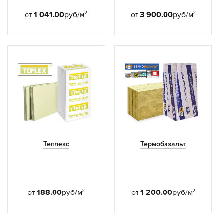
2
2
от
1 041.00
руб/м
от
3 900.00
руб/м
Теплекс
Термобазальт
2
2
от
188.00
руб/м
от
1 200.00
руб/м