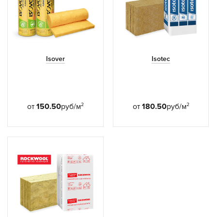
Isover
Isotec
2
2
от
150.50
руб/м
от
180.50
руб/м